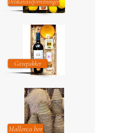
Delikatesseforretninger
Gavepakker
Mallorca bor