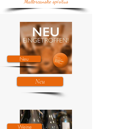
Mallorcanske spiritus
Neu
Neu
Weine