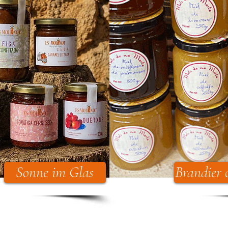
nolier, salte, gourmetmarmelade, ristet kartelkaffe og naturlig honning dir
Sonne im Glas
Brandier o