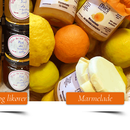
ekte fra øen
g likører
Marmelade