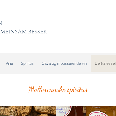
 LADEN
MEINSAM BESSER
Vine
Spiritus
Cava og mousserende vin
Delikatessef
Mallorcanske spiritus