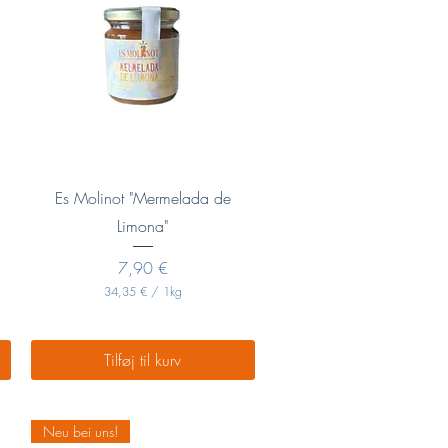
Hurtigvisning
Es Molinot "Mermelada de
Limona"
Pris
7,90 €
34,35 €
/
1kg
3
4
,
3
Tilføj til kurv
5
€
p
Neu bei uns!
r