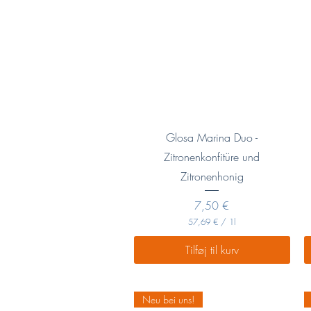
Hurtigvisning
Glosa Marina Duo -
Zitronenkonfitüre und
Zitronenhonig
Pris
7,50 €
57,69 €
/
1l
5
7
Tilføj til kurv
,
6
9
Neu bei uns!
€
p