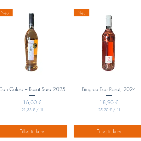
p
r
.
Neu
Neu
1
K
i
l
o
g
r
a
m
Hurtigvisning
Hurtigvisning
Can Coleto – Rosat Sara 2025
Bingrau Eco Rosat, 2024
Pris
Pris
16,00 €
18,90 €
21,33 €
/
1l
25,20 €
/
1l
2
2
1
5
,
,
3
2
Tilføj til kurv
Tilføj til kurv
3
0