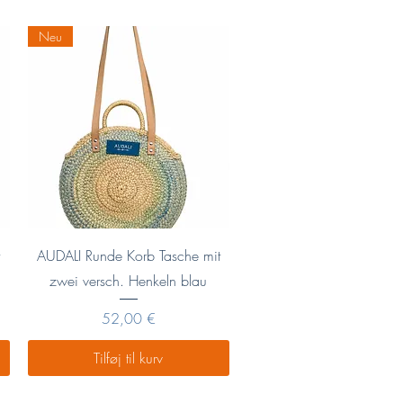
€
p
Neu
r
.
1
L
i
t
e
r
Hurtigvisning
t
AUDALI Runde Korb Tasche mit
zwei versch. Henkeln blau
Pris
52,00 €
Tilføj til kurv