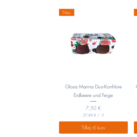
p
r
.
Neu
1
K
i
l
o
g
r
a
m
Hurtigvisning
Glosa Marina Duo-Konfitüre
Erdbeere und Feige
Pris
7,50 €
57,69 €
/
1l
5
7
Tilføj til kurv
,
6