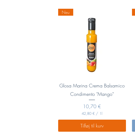
9
Neu
€
p
r
.
1
L
i
t
e
r
Hurtigvisning
Glosa Marina Crema Balsamico
Condimento "Mango"
Pris
10,70 €
42,80 €
/
1l
4
2
Tilføj til kurv
,
8