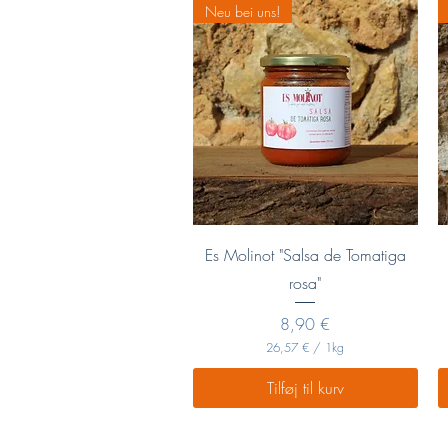
Neu bei uns!
r
.
1
K
i
l
o
g
r
a
m
Hurtigvisning
Es Molinot "Salsa de Tomatiga
rosa"
Pris
8,90 €
26,57 €
/
1kg
2
6
Tilføj til kurv
,
5
7