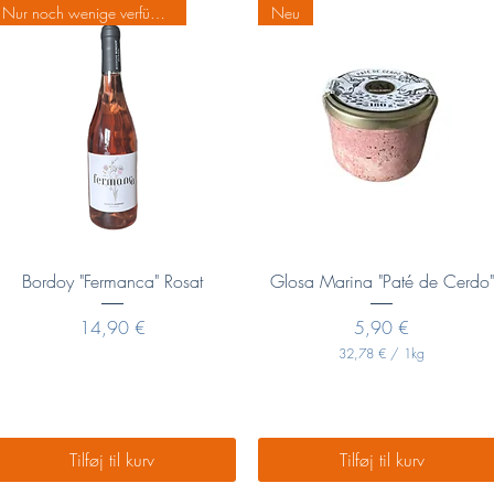
Nur noch wenige verfügbar
Neu
€
r
p
.
r
1
.
K
1
i
K
l
i
o
l
g
o
r
g
a
r
m
a
m
Hurtigvisning
Hurtigvisning
Bordoy "Fermanca" Rosat
Glosa Marina "Paté de Cerdo"
Pris
Pris
14,90 €
5,90 €
32,78 €
/
1kg
3
2
,
7
8
Tilføj til kurv
Tilføj til kurv
€