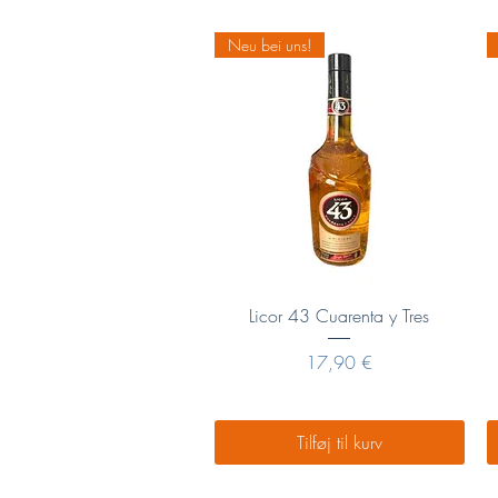
0
Neu bei uns!
€
p
r
.
1
L
i
t
e
r
Hurtigvisning
Licor 43 Cuarenta y Tres
Pris
17,90 €
Tilføj til kurv