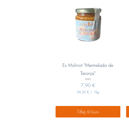
r
.
1
L
i
t
e
r
Hurtigvisning
Es Molinot "Mermelada de
Taronja"
Pris
7,90 €
34,35 €
/
1kg
3
4
,
3
Tilføj til kurv
5
€
p