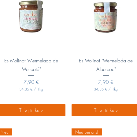
Hurtigvisning
Hurtigvisning
Es Molinot "Mermelada de
Es Molinot "Mermelada de
Melicotó"
Albercoc"
Pris
Pris
7,90 €
7,90 €
34,35 €
/
1kg
34,35 €
/
1kg
3
3
4
4
,
,
3
3
Tilføj til kurv
Tilføj til kurv
5
5
€
€
p
p
Neu
Neu bei uns!
r
r