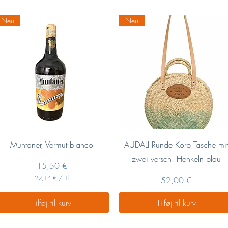
€
€
p
p
Neu
Neu
r
r
.
.
1
1
L
L
i
i
t
t
e
e
r
r
Hurtigvisning
Hurtigvisning
Muntaner, Vermut blanco
AUDALI Runde Korb Tasche mi
zwei versch. Henkeln blau
Pris
15,50 €
22,14 €
/
1l
Pris
52,00 €
2
2
Tilføj til kurv
Tilføj til kurv
,
1
4