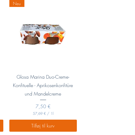
Neu
€
p
r
.
1
K
i
l
o
g
r
a
m
Hurtigvisning
Glosa Marina Duo-Creme-
Konfituelle - Aprikosenkonfitüre
und Mandelcreme
Pris
7,50 €
57,69 €
/
1l
5
7
Tilføj til kurv
,
6