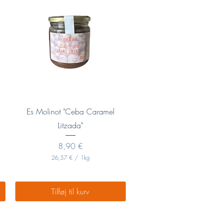
.
1
K
i
l
o
g
r
a
m
Hurtigvisning
Es Molinot "Ceba Caramel
Litzada"
Pris
8,90 €
26,57 €
/
1kg
2
6
,
5
Tilføj til kurv
7
€
p