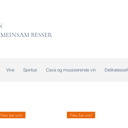
 LADEN
MEINSAM BESSER
Vine
Spiritus
Cava og mousserende vin
Delikatessef
Neu bei uns!
Neu bei uns!