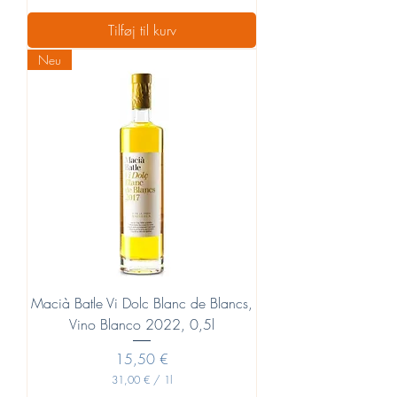
3
1
Tilføj til kurv
,
0
Neu
0
€
p
r
.
1
L
i
t
e
r
Macià Batle Vi Dolc Blanc de Blancs,
Vino Blanco 2022, 0,5l
Pris
15,50 €
31,00 €
/
1l
3