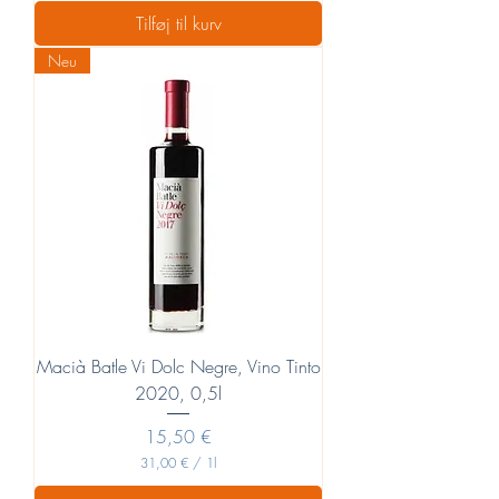
1
Tilføj til kurv
,
0
Neu
0
€
p
r
.
1
L
i
t
e
r
Macià Batle Vi Dolc Negre, Vino Tinto
2020, 0,5l
Pris
15,50 €
31,00 €
/
1l
3
1