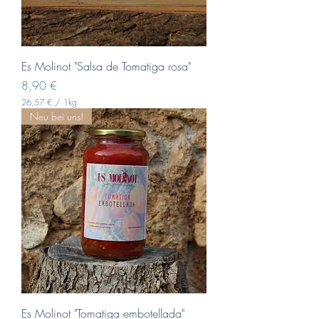
i
l
o
g
r
a
Es Molinot "Salsa de Tomatiga rosa"
m
Pris
8,90 €
26,57 €
/
1kg
2
Neu bei uns!
6
,
5
7
€
p
r
.
1
K
i
l
o
g
r
a
Es Molinot "Tomatiga embotellada"
m