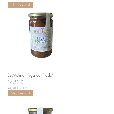
Neu bei uns!
Es Molinot "Figa confitada"
Pris
14,50 €
24,58 €
/
1kg
2
Neu bei uns!
4
,
5
8