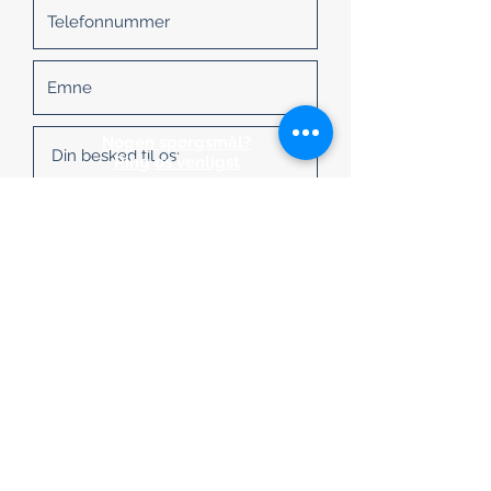
Nogen spørgsmål?
Ring
os venligst
Man - fre: 10:00 - 15:00
Lørdag og søndag: Lukket
+49 (0) 221/34 66 95 69
Placeringer
Köln
Indsend
Information
Beti
ngel
ser
Privatliv