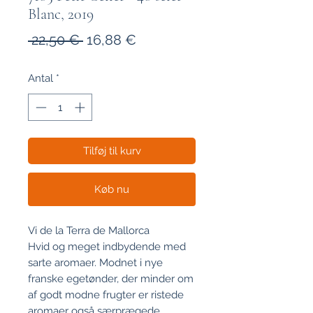
Blanc, 2019
Regulær
Salgspris
 22,50 € 
16,88 €
pris
Antal
*
Tilføj til kurv
Køb nu
Vi de la Terra de Mallorca
Hvid og meget indbydende med
sarte aromaer. Modnet i nye
franske egetønder, der minder om
af godt modne frugter er ristede
aromaer også særprægede.