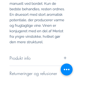
manuelt ved bordet. Kun de
bedste behandles, resten ordnes.
En druesort med stort aromatisk
potentiale, der producerer varme
og frugtagtige vine. Vinen er
konjugeret med en del af Merlot
fra yngre vinstokke, hvilket gør
den mere strukturel.
Produkt info
7103 Petit Celler - Negre Bóta
Returneringer og refusioner
Druesorter: 70% Mantonegro, 30%
Merlot
Du har 14 dages returret. Du kan
Alkoholindhold: 14,5% vol.
Versandrichtlinie
finde mere detaljerede
Liv i år: 10-15
oplysninger under vores vilkår og
Flaske kapacitet: 0,75 l
Hochwertiger und besonders
betingelser
Produktion: 4.000 flasker
sicherer Kartonageversand, zzgl.
Farve:
lys kirsebærrød med en