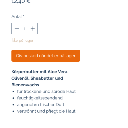
Pris
12,40 €
Antal
*
Ikke på lager
Giv besked når det er på lager
Körperbutter mit Aloe Vera,
Olivenöl, Sheabutter und
Bienenwachs
für trockene und spröde Haut
feuchtigkeitsspendend
angenehm frischer Duft
verwöhnt und pflegt die Haut