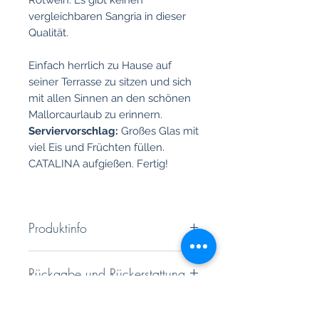
vergleichbaren Sangria in dieser
Qualität.
Einfach herrlich zu Hause auf
seiner Terrasse zu sitzen und sich
mit allen Sinnen an den schönen
Mallorcaurlaub zu erinnern.
Serviervorschlag:
Großes Glas mit
viel Eis und Früchten füllen.
CATALINA aufgießen. Fertig!
Produktinfo
Alkoholgehalt: 7 % vol.
Rückgabe und Rückerstattung
Flaschenihalt: 0,75 l
Sie haben ein 14 tägiges
Zutaten: 50% Mantonegro, 50%
Versandrichtlinie