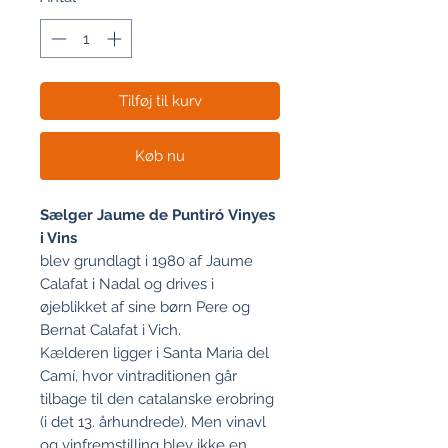
Tilføj til kurv
Køb nu
Sælger Jaume de Puntiró
Vinyes
i Vins
blev grundlagt i 1980 af Jaume
Calafat i Nadal og drives i
øjeblikket af sine børn Pere og
Bernat Calafat i Vich.
Kælderen ligger i Santa Maria del
Camí, hvor vintraditionen går
tilbage til den catalanske erobring
(i det 13. århundrede). Men vinavl
og vinfremstilling blev ikke en