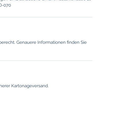
KO-070
berecht. Genauere Informationen finden Sie
herer Kartonageversand.
Information
Placeringer
Köln
Betingelser