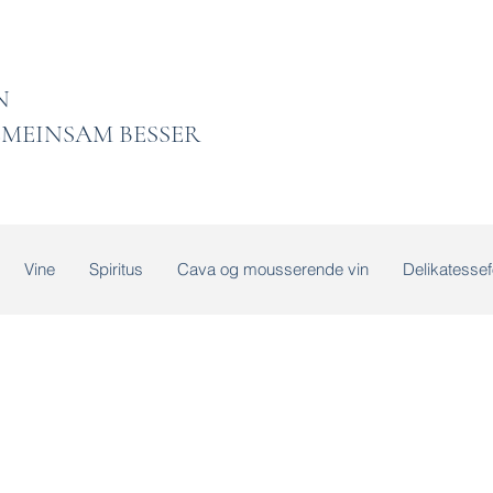
 LADEN
MEINSAM BESSER
Vine
Spiritus
Cava og mousserende vin
Delikatessef