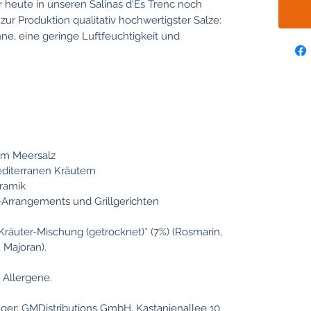
r heute in unseren Salinas d‘Es Trenc noch
ur Produktion qualitativ hochwertigster Salze:
nne, eine geringe Luftfeuchtigkeit und
um Meersalz
diterranen Kräutern
eramik
i-Arrangements und Grillgerichten
-Kräuter-Mischung (getrocknet)* (7%) (Rosmarin,
 Majoran).
 Allergene.
nger: GMDistributions GmbH, Kastanienallee 10