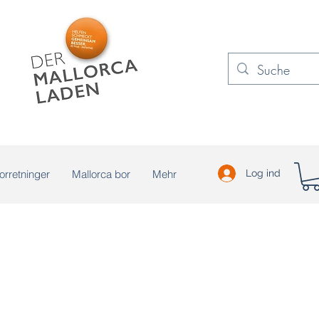
orretninger
Mallorca bor
Mehr
Log ind