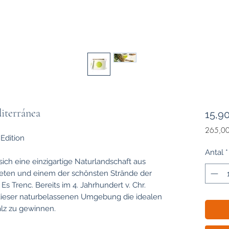
iterránea
15,9
265,00
 Edition
265,00
pr.
Antal
*
1
ich eine einzigartige Naturlandschaft aus
Kilogra
eten und einem der schönsten Strände der
Es Trenc. Bereits im 4. Jahrhundert v. Chr.
dieser naturbelassenen Umgebung die idealen
lz zu gewinnen.