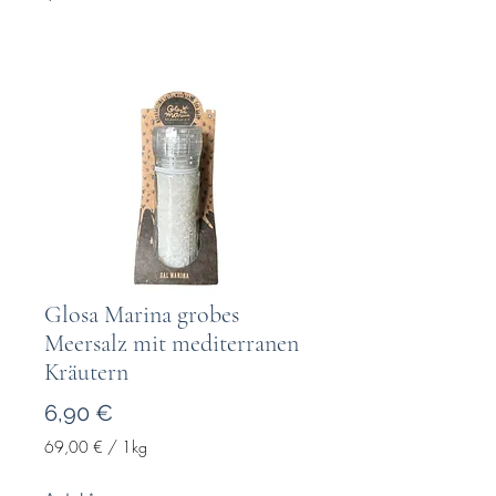
Glosa Marina grobes
Meersalz mit mediterranen
Kräutern
Pris
6,90 €
69,00 €
/
1kg
69,00 €
pr.