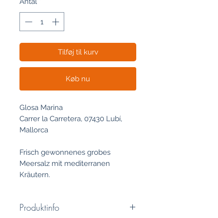
Antal
*
1
Kilogram
Tilføj til kurv
Køb nu
Glosa Marina
Carrer la Carretera, 07430 Lubí,
Mallorca
Frisch gewonnenes grobes
Meersalz mit mediterranen
Kräutern.
Produktinfo