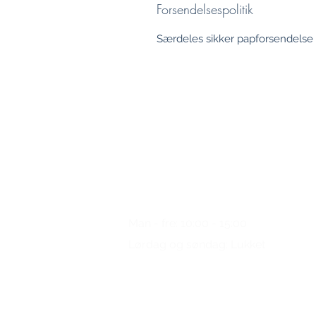
Forsendelsespolitik
Særdeles sikker papforsendelse af
Nogen spørgsmål?
Ring
os venligst
Man - fre: 10:00 - 15:00
Lørdag og søndag: Lukket
+49 (0) 221/34 66 95 69