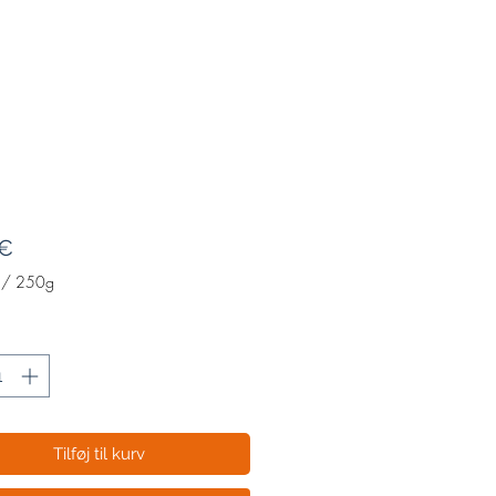
Pris
 €
/
250g
Tilføj til kurv