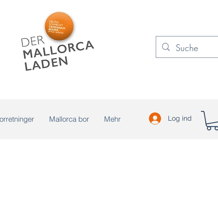
orretninger
Mallorca bor
Mehr
Log ind