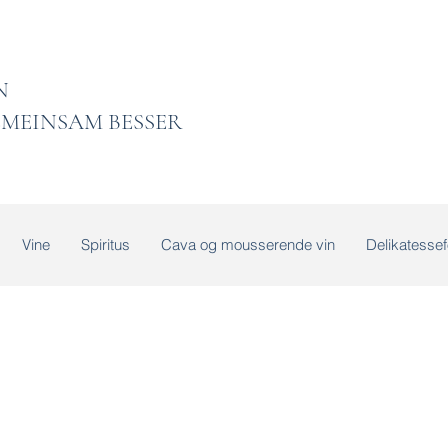
 LADEN
MEINSAM BESSER
Vine
Spiritus
Cava og mousserende vin
Delikatessef