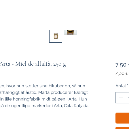
rta - Miel de alfalfa, 250 g
7,50
7,50 €
7,50 €
pr.
øen, hvor hun sætter sine bikuber op, så hun
Antal
*
250
fhængigt af årstid. Marta producerer kærligt
Gram
in lille honningfabrik midt på øen i Arta. Hun
 de ugentlige markeder i Arta, Cala Ratjada,