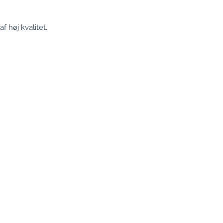
 høj kvalitet.
Information
Placeringer
Köln
Betingelser
Privatliv
Oversættelse 
Aftryk