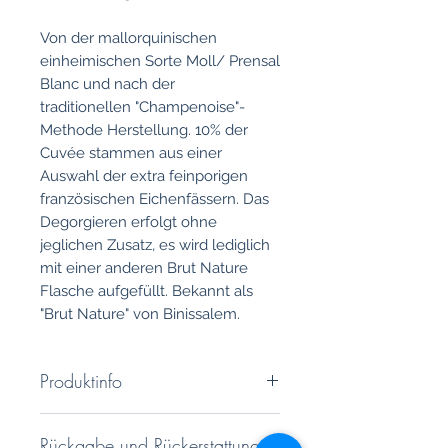
Von der mallorquinischen
einheimischen Sorte Moll/ Prensal
Blanc und nach der
traditionellen "Champenoise"-
Methode Herstellung. 10% der
Cuvée stammen aus einer
Auswahl der extra feinporigen
französischen Eichenfässern. Das
Degorgieren erfolgt ohne
jeglichen Zusatz, es wird lediglich
mit einer anderen Brut Nature
Flasche aufgefüllt. Bekannt als
"Brut Nature" von Binissalem.
Produktinfo
Rebsorten:
Manto-Negro
Rückgabe und Rückerstattung
Nase:
Elegante Aromen durch