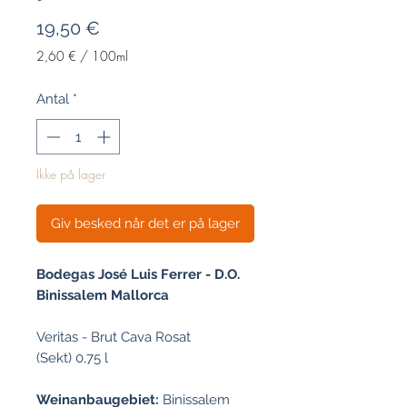
Pris
19,50 €
2,60 €
/
100ml
2,60 €
pr.
Antal
*
100
Milliliter
Ikke på lager
Giv besked når det er på lager
Bodegas José Luis Ferrer - D.O.
Binissalem Mallorca
Veritas - Brut Cava Rosat
(Sekt) 0,75 l
Weinanbaugebiet:
Binissalem