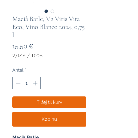
Macià Batle, V2 Vitis Vita
Eco, Vino Blanco 2024, 0,75
l
Pris
15,50 €
2,07 €
/
100ml
2,07 €
pr.
Antal
*
100
Milliliter
Tilføj til kurv
Køb nu
Macià Batle,