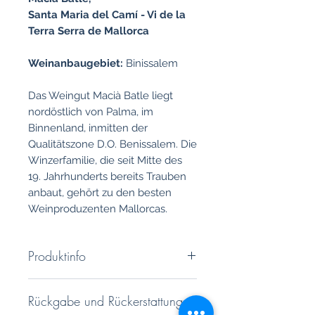
Santa Maria del Camí - Vi de la
Terra Serra de Mallorca
Weinanbaugebiet:
Binissalem
Das Weingut Macià Batle liegt
nordöstlich von Palma, im
Binnenland, inmitten der
Qualitätszone D.O. Benissalem. Die
Winzerfamilie, die seit Mitte des
19. Jahrhunderts bereits Trauben
anbaut, gehört zu den besten
Weinproduzenten Mallorcas.
Produktinfo
Intensiv, geschmeidig, frisch und
Rückgabe und Rückerstattung
ausgewogen mit einem langen