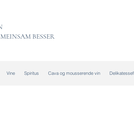
 LADEN
MEINSAM BESSER
Vine
Spiritus
Cava og mousserende vin
Delikatessef