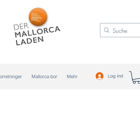
orretninger
Mallorca bor
Mehr
Log ind