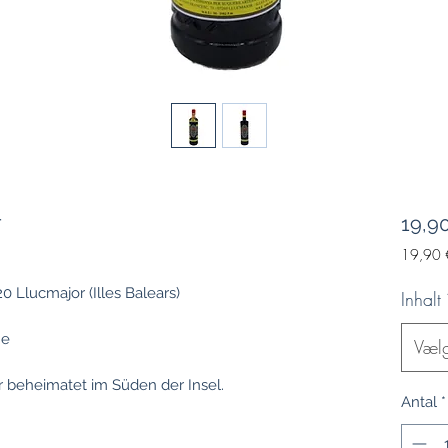
r
19,9
19,90 
19,90 
pr.
0 Llucmajor (Illes Balears)
Inhalt
1
Liter
che
Væl
or beheimatet im Süden der Insel.
Antal
*