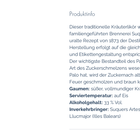
Produktinfo
Dieser traditionelle Kräuterlikör 
familiengeführten Brennerei Suq
uralte Rezept von 1873 der Desti
Herstellung erfolgt auf die gle
und Etikettengestaltung entspric
Der wichtigste Bestandteil des Pa
Art des Zuckerschmelzens wesent
Palo hat, wird der Zuckernach al
Feuer geschmolzen und braun ka
Gaumen:
süßer, vollmundiger K
Serviertemperatur:
auf Eis
Alkoholgehalt:
33 % Vol.
Inverkehrbringer:
Suquers Artes
Llucmajor (Illes Balears)