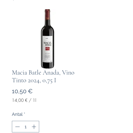
Macia Batle Anada, Vino
Tinto 2024, 0,75 I
Pris
10,50 €
14,00 €
/
1l
14,00 €
pr.
Antal
*
1
Liter