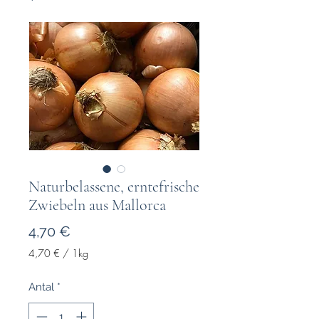
Naturbelassene, erntefrische
Zwiebeln aus Mallorca
Pris
4,70 €
4,70 €
/
1kg
4,70 €
pr.
Antal
*
1
Kilogram