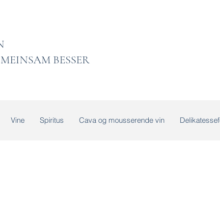
 LADEN
MEINSAM BESSER
Vine
Spiritus
Cava og mousserende vin
Delikatessef