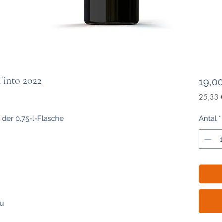
Tinto 2022
19,0
25,33 
25,33 
pr.
 der 0,75-l-Flasche
Antal
*
1
Liter
au