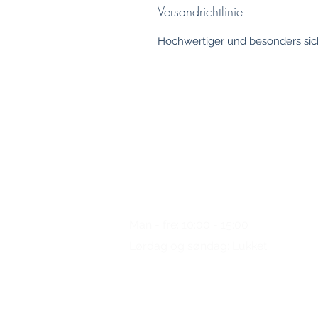
Versandrichtlinie
Hochwertiger und besonders sich
Nogen spørgsmål?
Ring
os venligst
Man - fre: 10:00 - 15:00
Lørdag og søndag: Lukket
+49 (0) 221/34 66 95 69