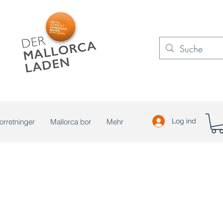
orretninger
Mallorca bor
Mehr
Log ind