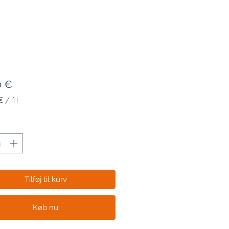
Pris
0 €
€
/
1l
€
Tilføj til kurv
Køb nu