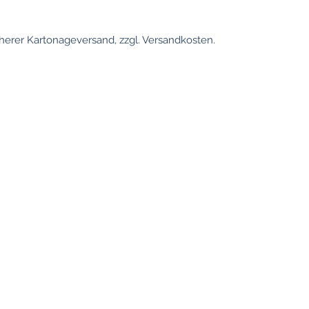
erer Kartonageversand, zzgl. Versandkosten.
Information
Placeringer
Köln
Betingelser
Privatliv
Oversættelse 
Aftryk