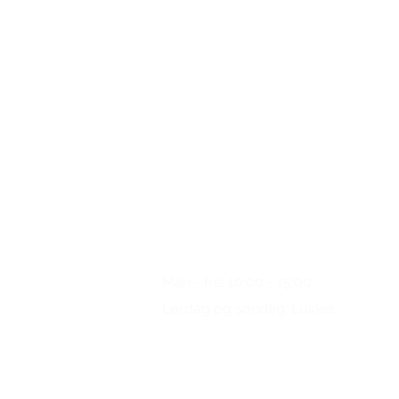
Nogen spørgsmål?
Ring
os venligst
Man - fre: 10:00 - 15:00
Lørdag og søndag: Lukket
+49 (0) 221/34 66 95 69