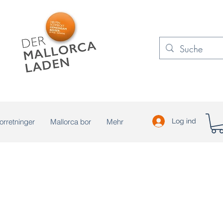
orretninger
Mallorca bor
Mehr
Log ind