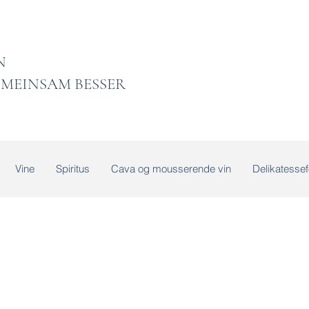
 LADEN
MEINSAM BESSER
Vine
Spiritus
Cava og mousserende vin
Delikatessef