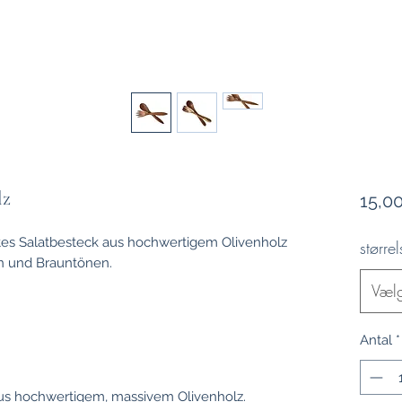
lz
15,0
es Salatbesteck aus hochwertigem Olivenholz
størrel
n und Brauntönen.
Væl
Antal
*
aus hochwertigem, massivem Olivenholz.